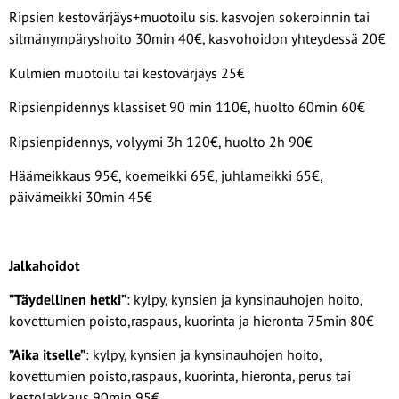
Ripsien kestovärjäys+muotoilu sis. kasvojen sokeroinnin tai
silmänympäryshoito 30min 40€, kasvohoidon yhteydessä 20€
Kulmien muotoilu tai kestovärjäys 25€
Ripsienpidennys klassiset 90 min 110€, huolto 60min 60€
Ripsienpidennys, volyymi 3h 120€, huolto 2h 90€
Häämeikkaus 95€, koemeikki 65€, juhlameikki 65€,
päivämeikki 30min 45€
Jalkahoidot
”Täydellinen hetki”
: kylpy, kynsien ja kynsinauhojen hoito,
kovettumien poisto,raspaus, kuorinta ja hieronta 75min 80€
”Aika itselle”
: kylpy, kynsien ja kynsinauhojen hoito,
kovettumien poisto,raspaus, kuorinta, hieronta, perus tai
kestolakkaus 90min 95€