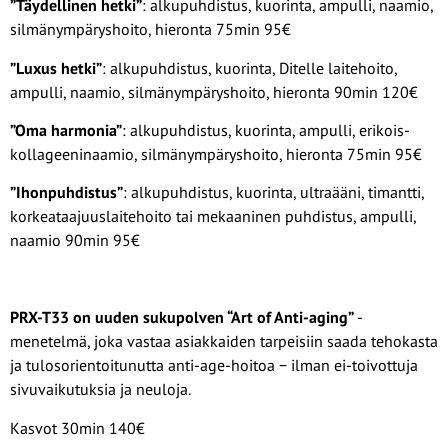
”Täydellinen hetki”
: alkupuhdistus, kuorinta, ampulli, naamio,
silmänympäryshoito, hieronta 75min 95€
”Luxus hetki”
: alkupuhdistus, kuorinta, Ditelle laitehoito,
ampulli, naamio, silmänympäryshoito, hieronta 90min 120€
”Oma harmonia”
: alkupuhdistus, kuorinta, ampulli, erikois-
kollageeninaamio, silmänympäryshoito, hieronta 75min 95€
”Ihonpuhdistus”
: alkupuhdistus, kuorinta, ultraääni, timantti,
korkeataajuuslaitehoito tai mekaaninen puhdistus, ampulli,
naamio 90min 95€
PRX-T33 on uuden sukupolven “Art of Anti-aging”
-
menetelmä, joka vastaa asiakkaiden tarpeisiin saada tehokasta
ja tulosorientoitunutta anti-age-hoitoa − ilman ei-toivottuja
sivuvaikutuksia ja neuloja.
Kasvot 30min 140€