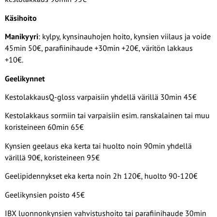
Käsihoito
Manikyyri
: kylpy, kynsinauhojen hoito, kynsien viilaus ja voide
45min 50€, parafiinihaude +30min +20€, väritön lakkaus
+10€.
Geelikynnet
KestolakkausQ-gloss varpaisiin yhdellä värillä 30min 45€
Kestolakkaus sormiin tai varpaisiin esim. ranskalainen tai muu
koristeineen 60min 65€
Kynsien geelaus eka kerta tai huolto noin 90min yhdellä
värillä 90€, koristeineen 95€
Geelipidennykset eka kerta noin 2h 120€, huolto 90-120€
Geelikynsien poisto 45€
IBX luonnonkynsien vahvistushoito tai parafiinihaude 30min