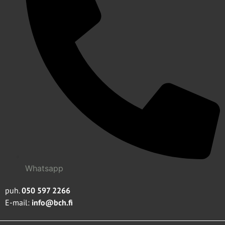
Whatsapp
puh.
050 597 2266
E-mail:
info@bch.fi