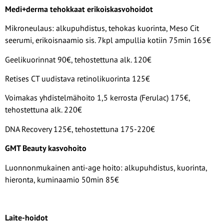
Medi+derma tehokkaat erikoiskasvohoidot
Mikroneulaus: alkupuhdistus, tehokas kuorinta, Meso Cit
seerumi, erikoisnaamio sis. 7kpl ampullia kotiin 75min 165€
Geelikuorinnat 90€, tehostettuna alk. 120€
Retises CT uudistava retinolikuorinta 125€
Voimakas yhdistelmähoito 1,5 kerrosta (Ferulac) 175€,
tehostettuna alk. 220€
DNA Recovery 125€, tehostettuna 175-220€
GMT Beauty kasvohoito
Luonnonmukainen anti-age hoito: alkupuhdistus, kuorinta,
hieronta, kuminaamio 50min 85€
Laite-hoidot