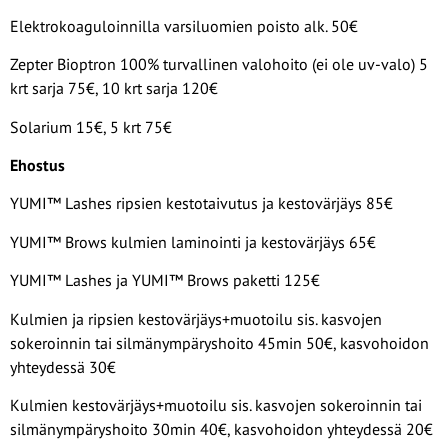
Elektrokoaguloinnilla varsiluomien poisto alk. 50€
Zepter Bioptron 100% turvallinen valohoito (ei ole uv-valo) 5
krt sarja 75€, 10 krt sarja 120€
Solarium 15€, 5 krt 75€
Ehostus
YUMI™ Lashes ripsien kestotaivutus ja kestovärjäys 85€
YUMI™ Brows kulmien laminointi ja kestovärjäys 65€
YUMI™ Lashes ja YUMI™ Brows paketti 125€
Kulmien ja ripsien kestovärjäys+muotoilu sis. kasvojen
sokeroinnin tai silmänympäryshoito 45min 50€, kasvohoidon
yhteydessä 30€
Kulmien kestovärjäys+muotoilu sis. kasvojen sokeroinnin tai
silmänympäryshoito 30min 40€, kasvohoidon yhteydessä 20€