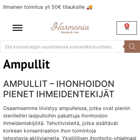
Ilmainen toimitus yli 50€ tilauksille 🚚
0
Ampullit
AMPULLIT – IHONHOIDON
PIENET IHMEIDENTEKIJÄT
Osaamisemme tiivistyy ampulleissa, jotka ovat pieniin
steriileihin lasipulloihin pakattuja ihonhoidon
ihmeidentekijöitä. Tehotiivisteitä, jotka sisältävät
korkean konsentraation ihon toimintoja
tehostavia aktiiviaineita. Yksilöllisen ihonhoito-ohjelmasi