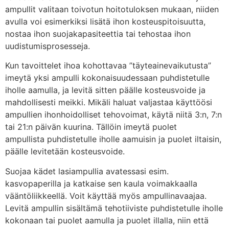
ampullit valitaan toivotun hoitotuloksen mukaan, niiden
avulla voi esimerkiksi lisätä ihon kosteuspitoisuutta,
nostaa ihon suojakapasiteettia tai tehostaa ihon
uudistumisprosesseja.
Kun tavoittelet ihoa kohottavaa ”täyteainevaikutusta”
imeytä yksi ampulli kokonaisuudessaan puhdistetulle
iholle aamulla, ja levitä sitten päälle kosteusvoide ja
mahdollisesti meikki. Mikäli haluat valjastaa käyttöösi
ampullien ihonhoidolliset tehovoimat, käytä niitä 3:n, 7:n
tai 21:n päivän kuurina. Tällöin imeytä puolet
ampullista puhdistetulle iholle aamuisin ja puolet iltaisin,
päälle levitetään kosteusvoide.
Suojaa kädet lasiampullia avatessasi esim.
kasvopaperilla ja katkaise sen kaula voimakkaalla
vääntöliikkeellä. Voit käyttää myös ampullinavaajaa.
Levitä ampullin sisältämä tehotiiviste puhdistetulle iholle
kokonaan tai puolet aamulla ja puolet illalla, niin että