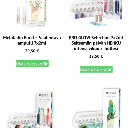
Melafadin Fluid – Vaalentava
PRO GLOW Selection 7x2ml
ampulli 7x2ml
Seitsemän päivän HEHKU
intensiivikuuri ihollesi
39,50
€
39,50
€
Lisää ostoskoriin
Lisää ostoskoriin