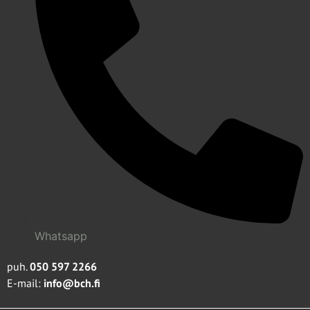
Whatsapp
puh.
050 597 2266
E-mail:
info@bch.fi