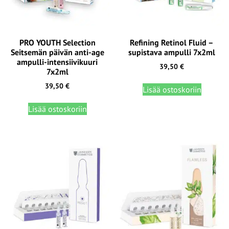
PRO YOUTH Selection
Refining Retinol Fluid –
Seitsemän päivän anti-age
supistava ampulli 7x2ml
ampulli-intensiivikuuri
39,50
€
7x2ml
39,50
€
Lisää ostoskoriin
Lisää ostoskoriin