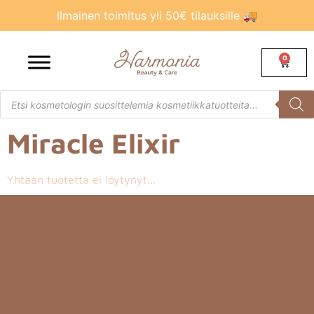
Ilmainen toimitus yli 50€ tilauksille 🚚
0
Miracle Elixir
Yhtään tuotetta ei löytynyt...