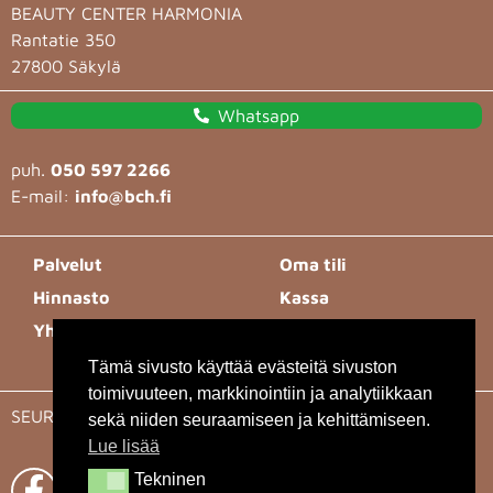
BEAUTY CENTER HARMONIA
Rantatie 350
27800 Säkylä
Whatsapp
puh.
050 597 2266
E-mail:
info@bch.fi
Palvelut
Oma tili
Hinnasto
Kassa
Yhteystiedot
Toimitusehdot
Tietosuojaseloste
Tämä sivusto käyttää evästeitä sivuston
toimivuuteen, markkinointiin ja analytiikkaan
SEURAA MEITÄ
sekä niiden seuraamiseen ja kehittämiseen.
Lue lisää
Tekninen
Tekninen