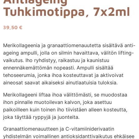
Tuhkimotippa, 7x2ml
39,50
€
Merikollageenia ja granaattiomenauutetta sisältävä anti-
ageing ampulli, jolla on silmin havaittava, välitön lifting-
vaikutus. Iho ryhdistyy, raikastuu ja kaunistuu
ennennäkemättömän nopeasti. Ampulli sisältää
tehoseerumia, jonka ihoa kosteuttavat ja aktivoivat
aineosat saavat aikaiseksi ainutlaatuisia tuloksia.
Merikollageeni liftaa ihoa välittömästi, se muodostaa
ihon pinnalle muotoilevan kalvon, joka asettuu
paikoilleen kuin toinen iho tiivistäen alleen kosteutta,
joka täyttää ryppyjä ja juonteita.
Granaattiomenauutteen ja C-vitamiiniderivaatin
yhdistelmän voimallinen antioksidanttivaikutus ehkäisee