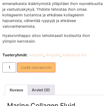
ennenaikaista ikääntymistä ylläpitäen ihon nuorekkuutta
ja vastustuskykyä. Yhdiste tehostaa ihon omaa
kollageenin tuotantoa ja ehkäisee kollageenin
hajoamista, vähentää ryppyjä ja ehkäisee
valovanhenemista.
Hyaluronihappo sitoo tehokkaasti kosteutta ihon
ylimpiin kerroksiin.
Tuoteryhmät:
Ampullit
,
Ampullit
,
Ikääntyvä iho
Lisää ostoskoriin
Kuvaus
Arviot (0)
Marine Collagen Fluid