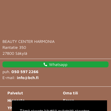
BEAUTY CENTER HARMONIA
Rantatie 350
27800 Säkylä
Whatsapp
puh.
050 597 2266
E-mail:
info@bch.fi
Palvelut
Oma tili
Hinnasto
Kassa
Yhteystiedot
Toimitusehdot