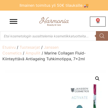
Ilmainen toimitus yli 50€ tilauksille 🚚
0
Etusivu
/
Tuotesarjat
/
Janssen
Cosmetics
/
Ampullit
/ Marine Collagen Fluid-
Kiinteyttävä Antiageing Tuhkimotippa, 7x2ml