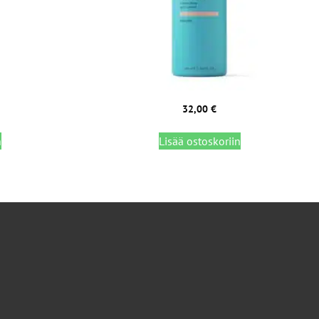
32,00
€
n
Lisää ostoskoriin