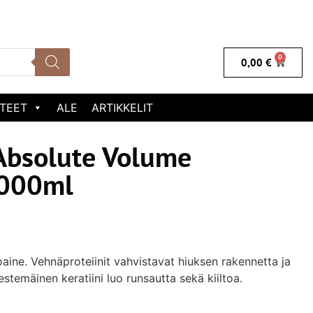
0
0,00
€
TEET
ALE
ARTIKKELIT
Absolute Volume
1000ml
aine. Vehnäproteiinit vahvistavat hiuksen rakennetta ja
estemäinen keratiini luo runsautta sekä kiiltoa.