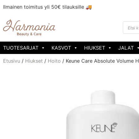
Ilmainen toimitus yli 50€ tilauksille 🚚
TUOTESARJAT
KASVOT
HIUKSET
JALAT
Etusivu
/
Hiukset
/
Hoito
/ Keune Care Absolute Volume H