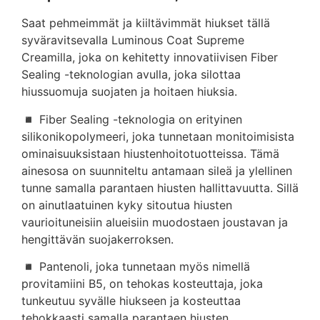
Saat pehmeimmät ja kiiltävimmät hiukset tällä
syväravitsevalla Luminous Coat Supreme
Creamilla, joka on kehitetty innovatiivisen Fiber
Sealing -teknologian avulla, joka silottaa
hiussuomuja suojaten ja hoitaen hiuksia.
◾ Fiber Sealing -teknologia on erityinen
silikonikopolymeeri, joka tunnetaan monitoimisista
ominaisuuksistaan hiustenhoitotuotteissa. Tämä
ainesosa on suunniteltu antamaan sileä ja ylellinen
tunne samalla parantaen hiusten hallittavuutta. Sillä
on ainutlaatuinen kyky sitoutua hiusten
vaurioituneisiin alueisiin muodostaen joustavan ja
hengittävän suojakerroksen.
◾ Pantenoli, joka tunnetaan myös nimellä
provitamiini B5, on tehokas kosteuttaja, joka
tunkeutuu syvälle hiukseen ja kosteuttaa
tehokkaasti samalla parantaen hiusten