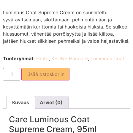
Luminous Coat Supreme Cream on suunniteltu
syväravitsemaan, silottamaan, pehmentämään ja
kesyttämään kurittomia tai huokoisia hiuksia. Se sulkee
hiussuomut, vähentää pörröisyyttä ja lisää kiiltoa,
jättäen hiukset silkkisen pehmeiksi ja valoa heijastaviksi.
Tuoteryhmät:
Hoito
,
KEUNE Haircare
,
Luminous Coat
Lisää ostoskoriin
Kuvaus
Arviot (0)
Care Luminous Coat
Supreme Cream, 95ml