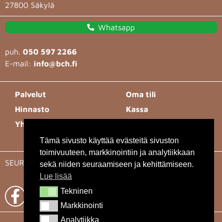
27800 Säkylä
Whatsapp
puh.
050 597 2266
E-mail:
info@bch.fi
Palvelut
Oma tili
Hinnasto
Kassa
Yhteystiedot
Toimitusehdot
Tietosuojaseloste
Tämä sivusto käyttää evästeitä sivuston
toimivuuteen, markkinointiin ja analytiikkaan
SEURAA MEITÄ
sekä niiden seuraamiseen ja kehittämiseen.
Lue lisää
Tekninen
Tekninen
Markkinointi
Markkinointi
Analytiikka
Analytiikka