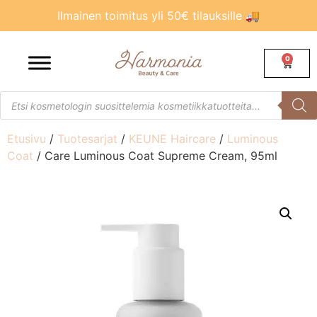
Ilmainen toimitus yli 50€ tilauksille 🚚
0
Etusivu
/
Tuotesarjat
/
KEUNE Haircare
/
Luminous
Coat
/ Care Luminous Coat Supreme Cream, 95ml